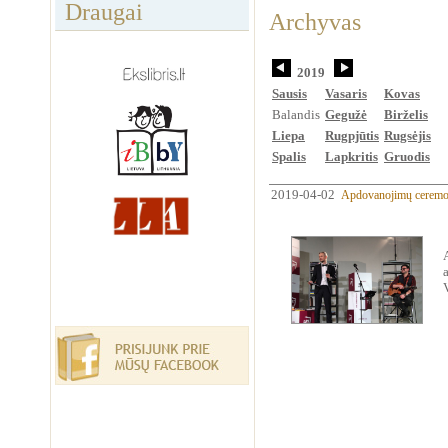
Draugai
Archyvas
2019
Sausis
Vasaris
Kovas
Balandis
Gegužė
Birželis
Liepa
Rugpjūtis
Rugsėjis
Spalis
Lapkritis
Gruodis
2019-04-02
Apdovanojimų ceremon