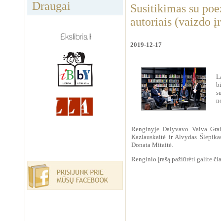
Draugai
Susitikimas su po
autoriais (vaizdo į
2019-12-17
L
b
s
n
Renginyje Dalyvavo Vaiva Grain
Kazlauskaitė ir Alvydas Šlepikas.
Donata Mitaitė.
Renginio įrašą pažiūrėti galite čia