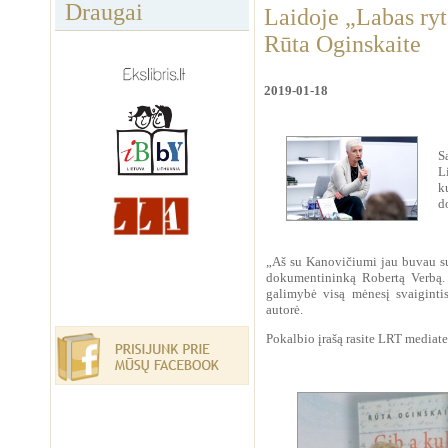
Draugai
Laidoje „Labas ryt
Rūta Oginskaite
2019-01-18
S
L
k
d
„Aš su Kanovičiumi jau buvau su
dokumentininką Robertą Verbą. 
galimybė visą mėnesį svaiginti
autorė.
Pokalbio įrašą rasite LRT mediat