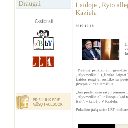
Draugai
Laidoje „Ryto alle
Kaziela
2019-12-16
L
c
k
Praėjusį penktadienį, gruodžio 
„Alyvmedžiai“ („Kauko laiptai“)
Laidos rengėjai susitiko su poetu
įkvepia kurti eilėraščius.
„Jau pradėdamas rašyti pirmuosius
„Alyvmedžiais“, ir žinojau, kad t
išeit“, – kalbėjo V. Kaziela.
Pokalbio įrašą rasite LRT mediat