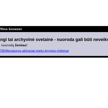
fline browser
gi tai archyvinė svetainė - nuoroda gali būti neveik
ite nuorodą
žemiau
!
236/literaturos-akiraciai-metu-knygos-rinkimai