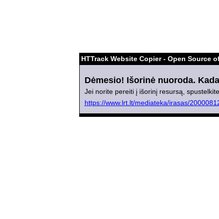
HTTrack Website Copier - Open Source of
Dėmesio! Išorinė nuoroda. Kadan
Jei norite pereiti į išorinį resursą, spustelk
https://www.lrt.lt/mediateka/irasas/2000081